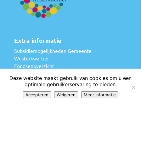
Extra informatie
Subsidiemogelijkheden Gemeente
Westerkwartier
Fondsenoverzicht
Tips en trucs bij fondsenwerving
Deze website maakt gebruik van cookies om u een
Vergunningen
optimale gebruikerservaring te bieden.
Accepteren
Weigeren
Meer informatie
Contactgegevens
Plack Westerkwartier
p/a Langeweg 48
9861 GE Grootegast