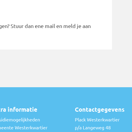
gen? Stuur dan ene mail en meld je aan
ra informatie
Contactgegevens
sidiemogelijkheden
Plack Westerkwartier
eente Westerkwartier
p/a Langeweg 48