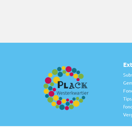
Ext
Sub
Gem
Fon
Tips
fon
Ver