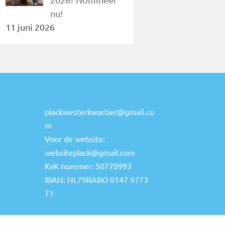
nu!
11 juni 2026
plackwesterkwartier@gmail.co
m
Voor de website:
websiteplack@gmail.com
KvK nummer: 50770993
IBAN: NL79RABO 0147 9773
71