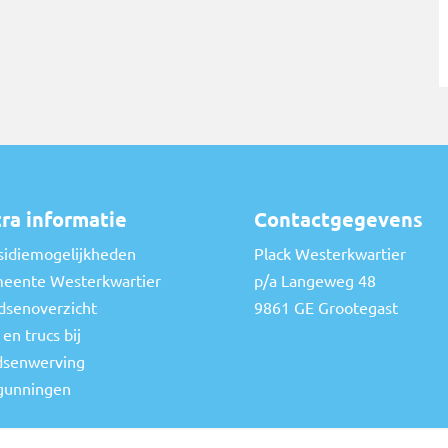
ra informatie
Contactgegevens
sidiemogelijkheden
Plack Westerkwartier
eente Westerkwartier
p/a Langeweg 48
dsenoverzicht
9861 GE Grootegast
 en trucs bij
dsenwerving
gunningen