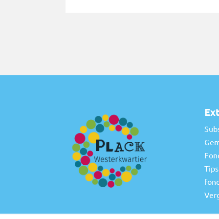
Ext
Sub
Gem
Fon
Tips
fon
Ver