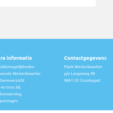
ra informatie
Contactgegevens
sidiemogelijkheden
Plack Westerkwartier
eente Westerkwartier
p/a Langeweg 48
dsenoverzicht
9861 GE Grootegast
 en trucs bij
dsenwerving
gunningen