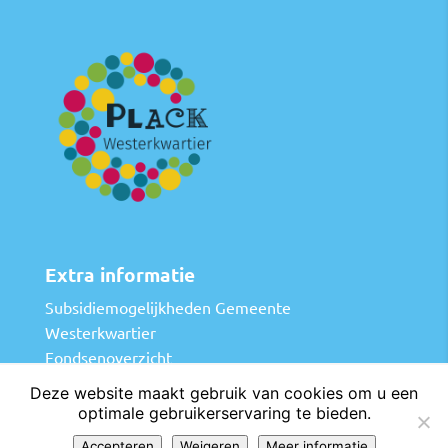
Extra informatie
Subsidiemogelijkheden Gemeente
Westerkwartier
Fondsenoverzicht
Tips en trucs bij fondsenwerving
Deze website maakt gebruik van cookies om u een
Vergunningen
optimale gebruikerservaring te bieden.
Accepteren
Weigeren
Meer informatie