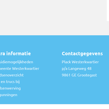
ra informatie
Contactgegevens
sidiemogelijkheden
Plack Westerkwartier
eente Westerkwartier
p/a Langeweg 48
dsenoverzicht
9861 GE Grootegast
 en trucs bij
dsenwerving
gunningen