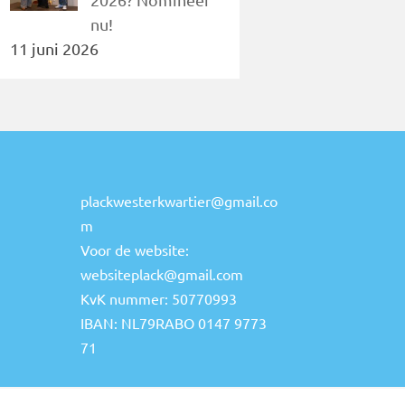
nu!
11 juni 2026
plackwesterkwartier@gmail.co
m
Voor de website:
websiteplack@gmail.com
KvK nummer: 50770993
IBAN: NL79RABO 0147 9773
71