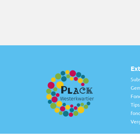
Ext
Sub
Gem
Fon
Tips
fon
Ver